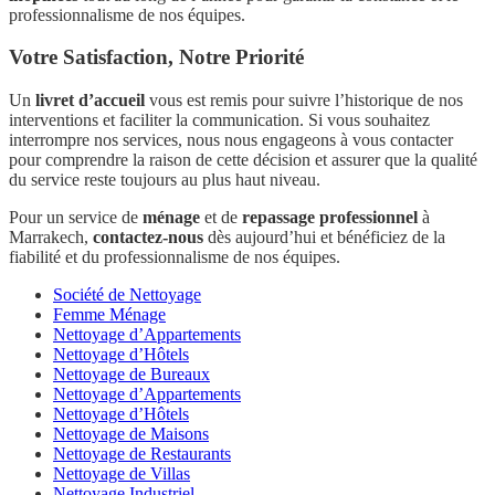
professionnalisme de nos équipes.
Votre Satisfaction, Notre Priorité
Un
livret d’accueil
vous est remis pour suivre l’historique de nos
interventions et faciliter la communication. Si vous souhaitez
interrompre nos services, nous nous engageons à vous contacter
pour comprendre la raison de cette décision et assurer que la qualité
du service reste toujours au plus haut niveau.
Pour un service de
ménage
et de
repassage professionnel
à
Marrakech,
contactez-nous
dès aujourd’hui et bénéficiez de la
fiabilité et du professionnalisme de nos équipes.
Société de Nettoyage
Femme Ménage
Nettoyage d’Appartements
Nettoyage d’Hôtels
Nettoyage de Bureaux
Nettoyage d’Appartements
Nettoyage d’Hôtels
Nettoyage de Maisons
Nettoyage de Restaurants
Nettoyage de Villas
Nettoyage Industriel