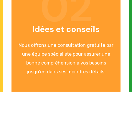
02
Idées et conseils
Nous offrons une consultation gratuite par
une équipe spécialiste pour assurer une
bonne compréhension a vos besoins
jusqu’en dans ses moindres détails.