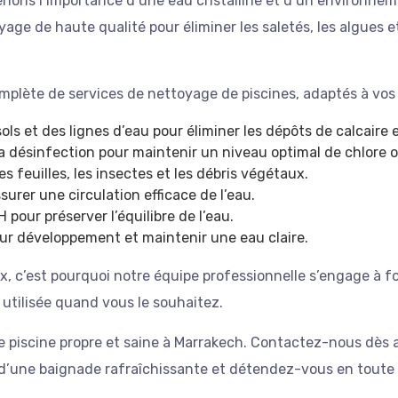
ons l’importance d’une eau cristalline et d’un environneme
yage
de haute qualité pour éliminer les saletés, les algues e
lète de services de nettoyage de piscines, adaptés à vos b
ls et des lignes d’eau pour éliminer les dépôts de calcaire 
la désinfection pour maintenir un niveau optimal de chlore 
es feuilles, les insectes et les débris végétaux.
surer une circulation efficace de l’eau.
pour préserver l’équilibre de l’eau.
ur développement et maintenir une eau claire.
 c’est pourquoi notre équipe professionnelle s’engage à fou
e utilisée quand vous le souhaitez.
une piscine propre et saine à Marrakech. Contactez-nous dès 
d’une baignade rafraîchissante et détendez-vous en toute tr